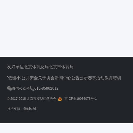
友好单位
北京体育总局
北京市体育局
'低慢小'公共安全
关于协会
新闻中心
公告公示
赛事活动
教育培训
微信公众号
010-85862612
© 2017-2018 北京市模型运动协会
京ICP备19036078号-1
技术支持：华创信诚